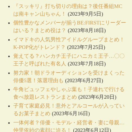
『スッキリ』打ち切りの理由は？後任番組MC
は南キャン山ちゃん！
(2023年9月5日)
個性豊かなメンバーが揃うBE:FIRSTにリーダー
はいる？まとめ役は？
(2023年8月18日)
イマドキの人気男性アイドルグループまとめ！
K-POP化がトレンド？
(2023年7月25日)
覚えてる？ハンカチ王子にハニカミ王子…〇〇
王子と呼ばれた有名人
(2023年7月18日)
努力家！朝ドラオーディションを受けまくった
俳優5選！落選理由も
(2023年6月27日)
牛角ビュッフェやしゃぶ葉も！子連れで行ける
食べ放題レストランまとめ
(2023年6月20日)
子育て家庭必見！意外とアルコールが入ってい
るお菓子まとめ
(2023年6月16日)
一体何者？俳優・モデル・経営者・妻に母親…
仲里依紗の素顔に迫る！
(2023年6月12日)