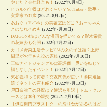
やせた？会社経営も！
(2022年8月4日)
ヒカルの年収はどれくらい？YouTuber・歌手・
実業家の31歳
(2022年8月2日)
あおぐ（TikTok）の美容室はどこ？おーちゃん
とのなれそめも
(2022年7月30日)
DAIGOの姉はどんな漫画を描いてる？影木栄貴
の花嫁姿も公開
(2022年7月27日)
カゴメ野菜生活テレビCMの女の子は誰？上野
樹里がお母さん役の家族
(2022年7月18日)
三鉄ナイトジャングルは高評価｜災いを転じて
福となしたイベント！
(2022年7月17日)
東谷義和って何者？交友関係が広い！参院選当
選でネットの声も紹介
(2022年7月13日)
戸田奈津子の経歴は？通訳を引退｜トム・クル
ーズとは30年の親交
(2022年7月10日)
【伊右衛門プラス】タコの滑り台があるのはど