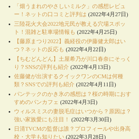
「畑うまれのやさしいミルク」の感想レビュ
ー！ネットの口コミと評判は
(2022年4月27日)
三陸花火大会2022地元民が教える穴場スポッ
ト！混雑と駐車場情報も
(2022年4月25日)
【藤原まつり2022】義経役の伊藤健太郎はい
つ？ネットの反応も
(2022年4月22日)
【ちむどんどん】土屋希乃が川口春奈にそっく
り？SNSの評判も紹介
(2022年4月13日)
佐藤健が出演するクイックワンのCMは何種
類？SNSでの評判も紹介
(2022年4月11日)
パンテックのかき氷の感想は？桜の時期におす
すめのパンカフェ
(2022年4月3日)
ウィルスミスの妻脱毛症はいつから？原因は？
強い家族愛にも注目！
(2022年3月30日)
日清TVCMの監督は誰？プロフィールや出身高
校・大学も知りたい
(2022年3月28日)