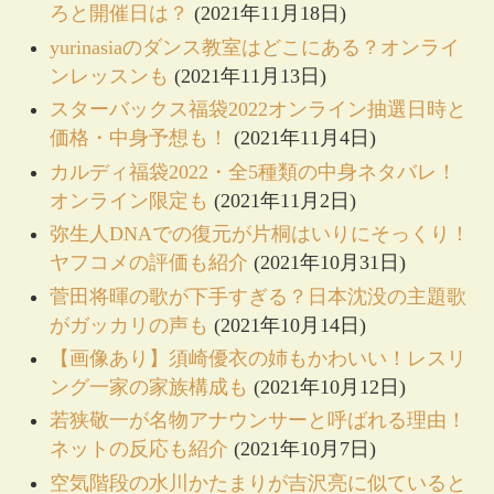
ろと開催日は？
(2021年11月18日)
yurinasiaのダンス教室はどこにある？オンライ
ンレッスンも
(2021年11月13日)
スターバックス福袋2022オンライン抽選日時と
価格・中身予想も！
(2021年11月4日)
カルディ福袋2022・全5種類の中身ネタバレ！
オンライン限定も
(2021年11月2日)
弥生人DNAでの復元が片桐はいりにそっくり！
ヤフコメの評価も紹介
(2021年10月31日)
菅田将暉の歌が下手すぎる？日本沈没の主題歌
がガッカリの声も
(2021年10月14日)
【画像あり】須崎優衣の姉もかわいい！レスリ
ング一家の家族構成も
(2021年10月12日)
若狭敬一が名物アナウンサーと呼ばれる理由！
ネットの反応も紹介
(2021年10月7日)
空気階段の水川かたまりが吉沢亮に似ていると