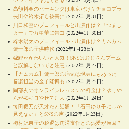
いつ？イッキ見できる
(2022年2月3日)
高額料金のパーキングは東京だけ？チョコプラ
長田や鈴木拓も被害に
(2022年1月31日)
川口和空のプロフィールと出演作は？「つまし
ょー」で万里華に告白
(2022年1月30日)
柊木陽太のプロフィール・出演作は？カムカム
錠一郎の子供時代
(2022年1月28日)
錦鯉がかわいいと人気！SNSはおじさんブーム
と誤解しないでと注意
(2022年1月27日)
【カムカム】錠一郎の病気は現実にもあった！
音楽担当の金子隆博も
(2022年1月25日)
岡部友のオンラインレッスンの料金は？ゆりや
んが45キロやせて別人
(2022年1月24日)
毎田暖乃が天才だと話題！「石田ゆり子にしか
見えない」とSNSの声
(2022年1月23日)
梅村妃奈子の脱退は前澤友作との熱愛が原因？