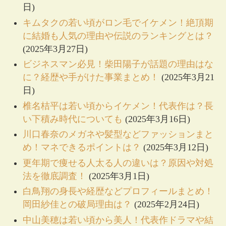
日)
キムタクの若い頃がロン毛でイケメン！絶頂期
に結婚も人気の理由や伝説のランキングとは？
(2025年3月27日)
ビジネスマン必見！柴田陽子が話題の理由はな
に？経歴や手がけた事業まとめ！
(2025年3月21
日)
椎名桔平は若い頃からイケメン！代表作は？長
い下積み時代についても
(2025年3月16日)
川口春奈のメガネや髪型などファッションまと
め！マネできるポイントは？
(2025年3月12日)
更年期で痩せる人太る人の違いは？原因や対処
法を徹底調査！
(2025年3月1日)
白鳥翔の身長や経歴などプロフィールまとめ！
岡田紗佳との破局理由は？
(2025年2月24日)
中山美穂は若い頃から美人！代表作ドラマや結