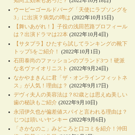
知向上効果もあった？
(2022年10月18日)
ウーピーゴールドバーグ「天使にラブソングを
3」に出演？病気の噂は
(2022年10月15日)
【舞いあがれ！】子役の浅田芭路プロフィール
は？出演ドラマは22本
(2022年10月4日)
【サタプラ】ひたすら試してランキングの靴下
トップ5をご紹介！
(2022年10月1日)
石田泰尚のファッションのブランド3つ！硬派
な名ヴァイオリニスト
(2022年9月24日)
なかやまきんに君「ザ・オンラインフィットネ
ス」が人気！理由は？
(2022年9月17日)
デヴィ夫人の美容法は？82歳とは思えぬ美しい
歯の秘訣もご紹介
(2022年9月10日)
永沼伊久也が偏差値スパイと言われる理由は？
じつは頭いいヤンキー
(2022年9月6日)
「さかなのこ」みどころと口コミを紹介！沖田