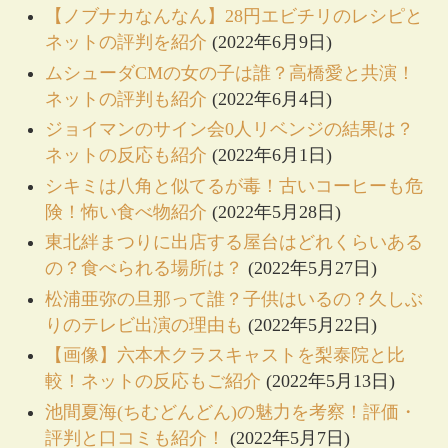
【ノブナカなんなん】28円エビチリのレシピと
ネットの評判を紹介
(2022年6月9日)
ムシューダCMの女の子は誰？高橋愛と共演！
ネットの評判も紹介
(2022年6月4日)
ジョイマンのサイン会0人リベンジの結果は？
ネットの反応も紹介
(2022年6月1日)
シキミは八角と似てるが毒！古いコーヒーも危
険！怖い食べ物紹介
(2022年5月28日)
東北絆まつりに出店する屋台はどれくらいある
の？食べられる場所は？
(2022年5月27日)
松浦亜弥の旦那って誰？子供はいるの？久しぶ
りのテレビ出演の理由も
(2022年5月22日)
【画像】六本木クラスキャストを梨泰院と比
較！ネットの反応もご紹介
(2022年5月13日)
池間夏海(ちむどんどん)の魅力を考察！評価・
評判と口コミも紹介！
(2022年5月7日)