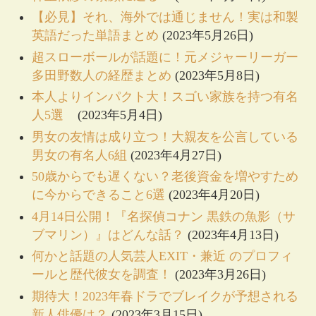
【必見】それ、海外では通じません！実は和製
英語だった単語まとめ
(2023年5月26日)
超スローボールが話題に！元メジャーリーガー
多田野数人の経歴まとめ
(2023年5月8日)
本人よりインパクト大！スゴい家族を持つ有名
人5選
(2023年5月4日)
男女の友情は成り立つ！大親友を公言している
男女の有名人6組
(2023年4月27日)
50歳からでも遅くない？老後資金を増やすため
に今からできること6選
(2023年4月20日)
4月14日公開！『名探偵コナン 黒鉄の魚影（サ
ブマリン）』はどんな話？
(2023年4月13日)
何かと話題の人気芸人EXIT・兼近 のプロフィ
ールと歴代彼女を調査！
(2023年3月26日)
期待大！2023年春ドラでブレイクが予想される
新人俳優は？
(2023年3月15日)