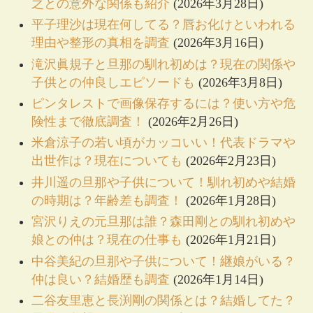
之との意外な関係も紹介
(2026年3月28日)
平子理沙は現在何してる？唇お化けといわれる
理由や整形の真相を調査
(2026年3月16日)
滝沢眞規子と旦那の馴れ初めは？現在の関係や
子供との仲良しエピソードも
(2026年3月8日)
ピンタレストで画像保存するには？使い方や危
険性まで徹底調査！
(2026年2月26日)
米倉涼子の若い頃がカッコいい！代表ドラマや
出世作は？現在についても
(2026年2月23日)
井川遥の旦那や子供について！馴れ初めや結婚
の時期は？年齢差も調査！
(2026年1月28日)
宮沢りえの元旦那は誰？森田剛との馴れ初めや
娘との仲は？現在の仕事も
(2026年1月21日)
中谷美紀の旦那や子供について！継娘がいる？
仲は良い？結婚歴も調査
(2026年1月14日)
二谷友里恵と長渕剛の関係とは？結婚してた？