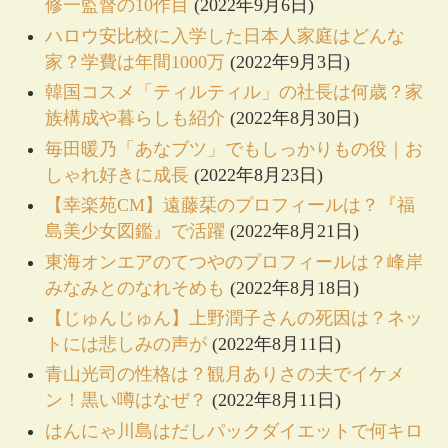
修一監督の10作目
(2022年9月6日)
ハロウ安比校に入学した日本人家庭はどんな
家？学費は年間1000万
(2022年9月3日)
韓国コスメ「ティルティル」の社長は何歳？家
族構成や暮らしも紹介
(2022年8月30日)
毎田暖乃「あなブツ」でもしっかりもの役｜お
しゃれ好きに成長
(2022年8月23日)
【幸楽苑CM】遠藤栞のプロフィールは？『福
島美少女図鑑』で活躍
(2022年8月21日)
東海オンエアのてつやのプロフィールは？峰岸
みなみとのなれそめも
(2022年8月18日)
【じゅんじゅん】上野潤子さんの死因は？ネッ
トには悲しみの声が
(2022年8月11日)
青山光司の性格は？観月ありさの夫でイケメ
ン！黒い噂はなぜ？
(2022年8月11日)
はんにゃ川島はだしパックダイエットで何キロ