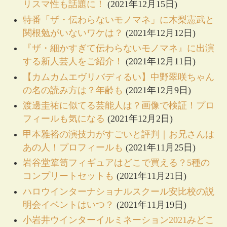
リスマ性も話題に！
(2021年12月15日)
特番「ザ・伝わらないモノマネ」に木梨憲武と
関根勉がいないワケは？
(2021年12月12日)
『ザ・細かすぎて伝わらないモノマネ』に出演
する新人芸人をご紹介！
(2021年12月11日)
【カムカムエヴリバディるい】中野翠咲ちゃん
の名の読み方は？年齢も
(2021年12月9日)
渡邊圭祐に似てる芸能人は？画像で検証！プロ
フィールも気になる
(2021年12月2日)
甲本雅裕の演技力がすごいと評判｜お兄さんは
あの人！プロフィールも
(2021年11月25日)
岩谷堂箪笥フィギュアはどこで買える？5種の
コンプリートセットも
(2021年11月21日)
ハロウインターナショナルスクール安比校の説
明会イベントはいつ？
(2021年11月19日)
小岩井ウインターイルミネーション2021みどこ