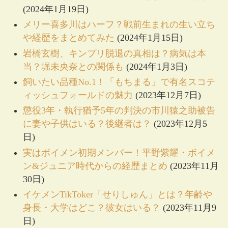
(2024年1月19日)
メリー喜多川はハーフ？戦前生まれの生い立ち
や経歴をまとめてみた
(2024年1月15日)
岩橋玄樹、キンプリ脱退の真相は？病気は本
当？堀未央奈との関係も
(2024年1月3日)
飼いたい品種No.1！「もちまる」で有名スコテ
ィッシュフォールドの魅力
(2023年12月7日)
懲役3年・執行猶予5年の判決の市川猿之助被告
に妻や子供はいる？後継者は？
(2023年12月5
日)
実はボイメン初期メンバー！平野紫耀・ボイメ
ン&ジュニア時代からの経歴まとめ
(2023年11月
30日)
イケメンTikToker「せりしゅん」とは？年齢や
身長・大学はどこ？彼女はいる？
(2023年11月9
日)