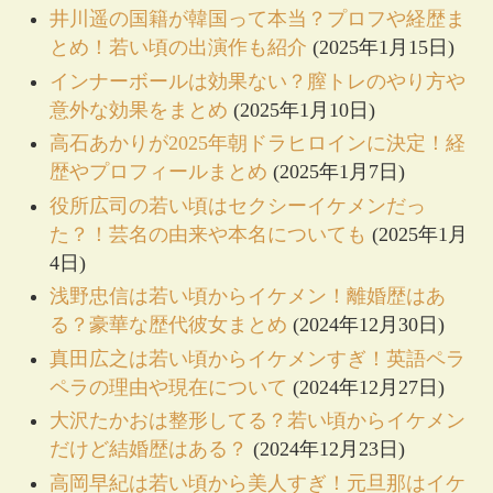
井川遥の国籍が韓国って本当？プロフや経歴ま
とめ！若い頃の出演作も紹介
(2025年1月15日)
インナーボールは効果ない？膣トレのやり方や
意外な効果をまとめ
(2025年1月10日)
高石あかりが2025年朝ドラヒロインに決定！経
歴やプロフィールまとめ
(2025年1月7日)
役所広司の若い頃はセクシーイケメンだっ
た？！芸名の由来や本名についても
(2025年1月
4日)
浅野忠信は若い頃からイケメン！離婚歴はあ
る？豪華な歴代彼女まとめ
(2024年12月30日)
真田広之は若い頃からイケメンすぎ！英語ペラ
ペラの理由や現在について
(2024年12月27日)
大沢たかおは整形してる？若い頃からイケメン
だけど結婚歴はある？
(2024年12月23日)
高岡早紀は若い頃から美人すぎ！元旦那はイケ