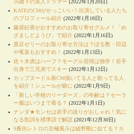
16歳下の美人ドラマー
(2022年1月20日)
KATEのCMがかっこいい！出演している人たち
のプロフィール紹介
(2022年1月18日)
藤原紀香がおすすめのお取り寄せグルメ！「め
ざましどようび」で紹介
(2022年1月16日)
黒豆ゼリーのお取り寄せ方法は？ぼる塾・田辺
や竜楽もおすすめ！
(2022年1月13日)
佐々木虎はハーフ？モーグル習得は独学！岩手
出身で三兄弟でスキー
(2022年1月12日)
カップヌードル新CM描いてる人と歌ってる人
を紹介！シュールが癖に
(2022年1月9日)
「新しい学校のリーダーズ」の年齢は？セーラ
ー服はいつまで着る？
(2022年1月1日)
ナンダ★モンセは岩手の訛りがおしゃれ！気に
なる歌詞を標準語で解説
(2021年12月30日)
9番街レトロの京極風斗は綾野剛に似てる？カ