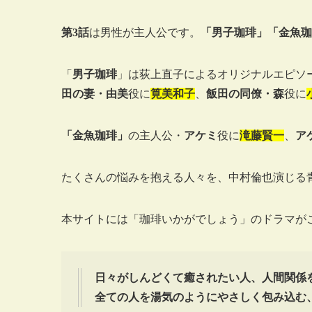
第3話
は男性が主人公です。
「男子珈琲」「金魚珈
「
男子珈琲
」は荻上直子によるオリジナルエピソ
田の妻・由美
役に
筧美和子
、
飯田の同僚・森
役に
「金魚珈琲」
の主人公・
アケミ
役に
滝藤賢一
、
ア
たくさんの悩みを抱える人々を、中村倫也演じる
本サイトには「珈琲いかがでしょう」のドラマが
日々がしんどくて癒されたい人、人間関係
全ての人を湯気のようにやさしく包み込む