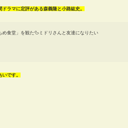
間ドラマに定評がある森義隆と小路紘史。
もめ食堂」を観た🦆ミドリさんと友達になりたい
あいです。