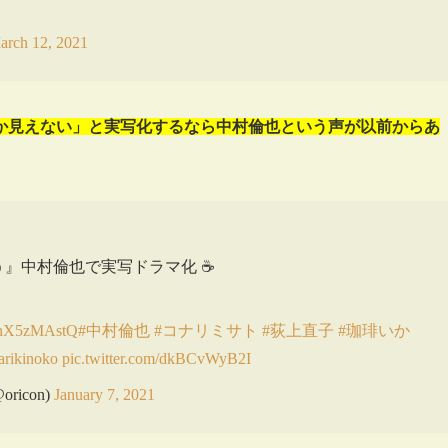
arch 12, 2021
か見えない」と実写化するなら中村倫也という声が以前からあ
』中村倫也で実写ドラマ化 ☕
o/3nX5zMAstQ
#中村倫也
#コナリミサト
#荻上直子
#珈琲いか
rikinoko
pic.twitter.com/dkBCvWyB2I
icon)
January 7, 2021