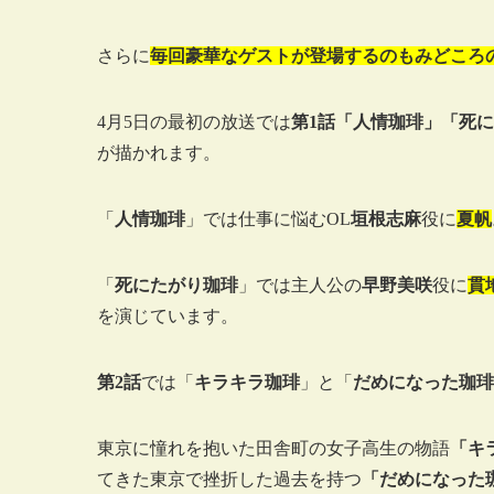
さらに
毎回豪華なゲストが登場するのもみどころ
4月5日の最初の放送では
第1話「人情珈琲」「死
が描かれます。
「
人情珈琲
」では仕事に悩むOL
垣根志麻
役に
夏帆
「
死にたがり珈琲
」では主人公の
早野美咲
役に
貫
を演じています。
第2話
では「
キラキラ珈琲
」と「
だめになった珈琲
東京に憧れを抱いた田舎町の女子高生の物語
「キ
てきた東京で挫折した過去を持つ
「だめになった