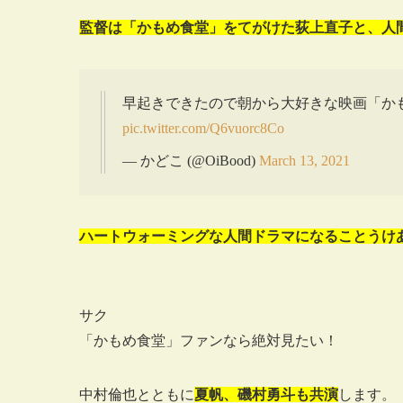
監督は「かもめ食堂」をてがけた荻上直子と、人
早起きできたので朝から大好きな映画「か
pic.twitter.com/Q6vuorc8Co
— かどこ (@OiBood)
March 13, 2021
ハートウォーミングな人間ドラマになることうけ
サク
「かもめ食堂」ファンなら絶対見たい！
中村倫也とともに
夏帆、
磯村勇斗も共演
します。