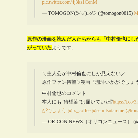
pic.twitter.com/4j3ks1CenM
— TOMOGON(☕️ˇᴗˇ)｡o♡ (@tomogon0815)
M
原作の漫画を読んだ人たちからも「中村倫也にし
がっていた
ようです。
＼主人公が中村倫也にしか見えない／
原作ファン待望✨漫画『珈琲いかがでしょう
中村倫也のコメント
本人にも“待望論”は届いていた⁉️
https://t.c
がでしょう
@tx_coffee
@senritsutareme
@kona
— ORICON NEWS（オリコンニュース） (@or