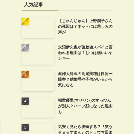
人気記事
【じゅんじゅん】上野潤子さん
の死因は？ネットには悲しみの
声が
永沼伊久也が偏差値スパイと言
われる理由は？じつは頭いいヤ
ンキー
産婦人科医の高尾美穂は性同一
障害？結婚歴や子供がいるかも
気になる
福世優里(マリリン)のすっぴん
が別人？ハーフ顔になった理由
も
気安く見たら後悔する？『笑う
せぇるすまん』のトラウマ回ま