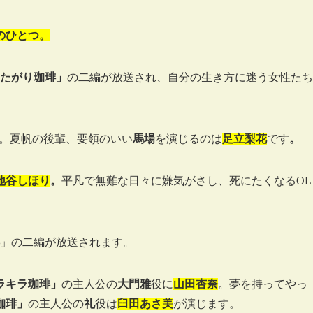
のひとつ。
にたがり珈琲」
の二編が放送され、自分の生き方に迷う女性たち
。夏帆の後輩、要領のいい
馬場
を演じるのは
足立梨花
です
。
地谷しほり
。
平凡で無難な日々に嫌気がさし、死にたくなるOL
」の二編が放送されます。
ラキラ珈琲」
の主人公の
大門雅
役に
山田杏奈
。夢を持ってやっ
珈琲」
の主人公の
礼
役は
臼田あさ美
が演じます。