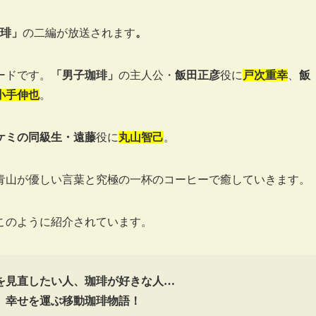
琲」
の二編が放送されます
。
ードです。
「男子珈琲」
の主人公・
飯田正彦
役に
戸次重幸
、
飯
小手伸也
。
ケミの同級生・遠藤
役に
丸山智己
。
青山が優しい言葉と究極の一杯のコーヒーで癒していきます。
このように紹介されています。
を見直したい人、珈琲が好きな人…
、幸せを運ぶ移動珈琲物語！