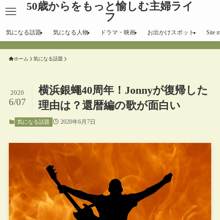
50歳からをもっと愉しむ主婦ライ
フ
気になる話題
気になる人物
ドラマ・映画
お出かけスポット
Site 
ホーム
気になる話題
横浜銀蠅40周年！Jonnyが復帰した
2020
6/07
理由は？還暦編の歌が面白い
2020年6月7日
気になる話題