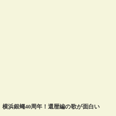
横浜銀蠅40周年！還暦編の歌が面白い