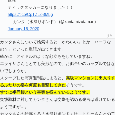
速報
ティックタッカーになりました！！
https://t.co/CpTZEo8MLg
— カンタ（水溜りボンド） (@kantamizutamari)
January 16, 2020
カンタさんについて検索すると「かわいい」とか「ハーフな
の？」といった単語が出てきます。
確かに、アイドルのような顔立ちをしていますね。
エライザさんもとても美形なので、お似合いのカップルではな
いでしょうか。
スクープした写真週刊誌によると、
高級マンションに出入りす
るふたりの姿を何度も目撃してきた
そうです。
すでに半同棲という事実を掴んでいるようです。
突撃取材に対してカンタさんは交際を認める発言は避けている
ようですが…。
カンタさんの所属する「水溜りボンド」は、トミーさんとの二