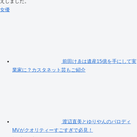
えしました。
女優
前田けゑは遺産15億を手にして実
業家に？カスタネット芸もご紹介
渡辺直美とゆりやんのパロディ
MVがクオリティーすごすぎで必見！