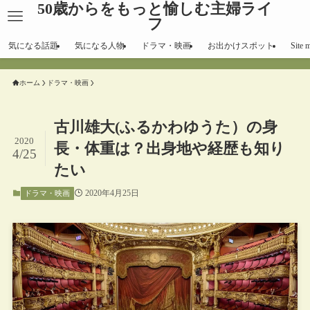
50歳からをもっと愉しむ主婦ライ
フ
気になる話題
気になる人物
ドラマ・映画
お出かけスポット
Site 
ホーム
ドラマ・映画
古川雄大(ふるかわゆうた）の身
2020
長・体重は？出身地や経歴も知り
4/25
たい
2020年4月25日
ドラマ・映画