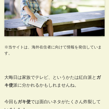
※当サイトは、海外在住者に向けて情報を発信していま
す。
大晦日は家族でテレビ、というかたは紅白派と
ガ
キ使
派に分かれるかもしれませんね。
今回も
ガキ使
では面白いネタがたくさん炸裂して