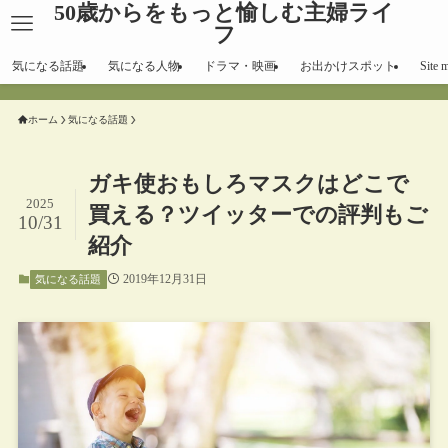
50歳からをもっと愉しむ主婦ライ
フ
気になる話題
気になる人物
ドラマ・映画
お出かけスポット
Site 
ホーム
気になる話題
ガキ使おもしろマスクはどこで
2025
買える？ツイッターでの評判もご
10/31
紹介
2019年12月31日
気になる話題