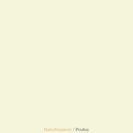
DarkoStojanovic
/ Pixabay