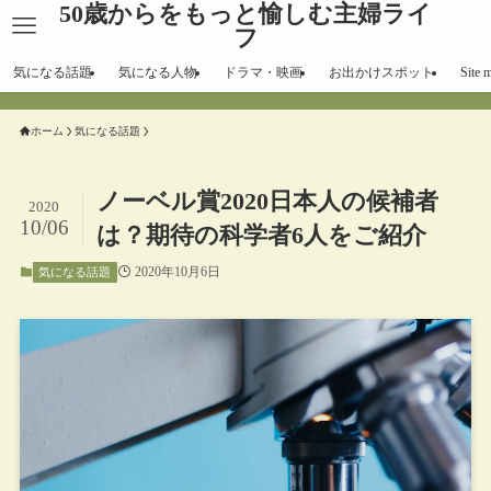
50歳からをもっと愉しむ主婦ライ
フ
気になる話題
気になる人物
ドラマ・映画
お出かけスポット
Site 
ホーム
気になる話題
ノーベル賞2020日本人の候補者
2020
10/06
は？期待の科学者6人をご紹介
2020年10月6日
気になる話題