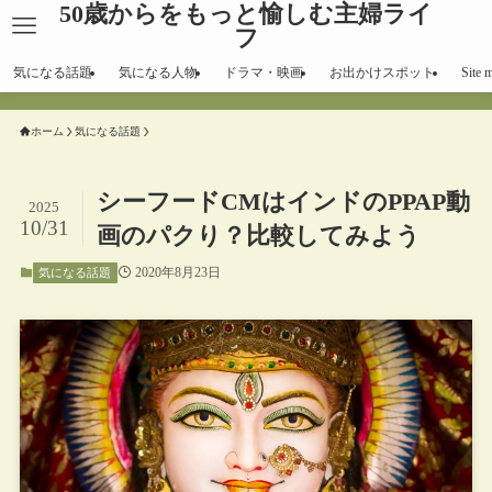
50歳からをもっと愉しむ主婦ライ
フ
気になる話題
気になる人物
ドラマ・映画
お出かけスポット
Site 
ホーム
気になる話題
シーフードCMはインドのPPAP動
2025
10/31
画のパクり？比較してみよう
2020年8月23日
気になる話題