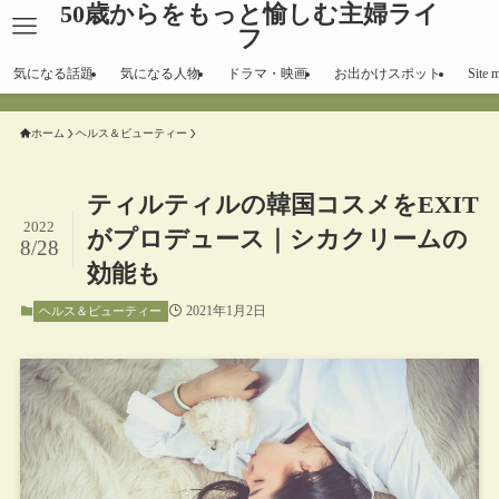
50歳からをもっと愉しむ主婦ライ
フ
気になる話題
気になる人物
ドラマ・映画
お出かけスポット
Site 
ホーム
ヘルス＆ビューティー
ティルティルの韓国コスメをEXIT
2022
がプロデュース｜シカクリームの
8/28
効能も
2021年1月2日
ヘルス＆ビューティー