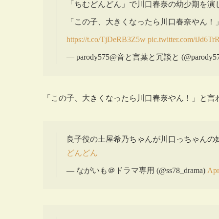
「ちむどんどん」で川口春奈の幼少期を演
「この子、大きくなったら川口春奈やん！
https://t.co/TjDeRB3Z5w
pic.twitter.com/iJd6Tr
— parody575@音と言葉と冗談と (@parody57
「この子、大きくなったら川口春奈やん！」と言
良子役の土屋希乃ちゃんが川口っちゃんの
どんどん
— ながいも＠ドラマ専用 (@ss78_drama)
Apr