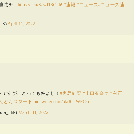
る地域を…
https://t.co/Szwf18Cnh9
#速報
#ニュース
#ニュース速
_S)
April 11, 2022
人ですが、とっても仲よし！
#黒島結菜
#川口春奈
#上白石
どんどんスタート
pic.twitter.com/5laJChWFO6
a_nhk)
March 31, 2022