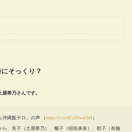
奈にそっくり？
土屋希乃さんです。
沖縄飯テロ」の声 （
https://t.co/ldGzNwdchR
）
から、良子（土屋希乃）、暢子（稲垣来泉）、歌子（布施