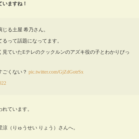
ていますね！
じる土屋 希乃さん。
てるって話題になってます。
く見ていたEテレのクックルンのアズキ役の子とわかりびっ
すごくない？
pic.twitter.com/GjZdGotrSx
2022
われています。
星涼（りゅうせい りょう）さんへ。