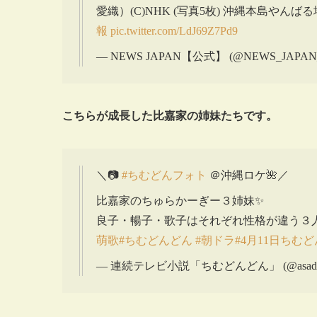
愛織）(C)NHK (写真5枚) 沖縄本島やんば
報
pic.twitter.com/LdJ69Z7Pd9
— NEWS JAPAN【公式】 (@NEWS_JAPAN
こちらが成長した比嘉家の姉妹たちです。
＼📷
#ちむどんフォト
＠沖縄ロケ🌺／
比嘉家のちゅらかーぎー３姉妹✨
良子・暢子・歌子はそれぞれ性格が違う３
萌歌
#ちむどんどん
#朝ドラ
#4月11日ちむ
— 連続テレビ小説「ちむどんどん」 (@asador