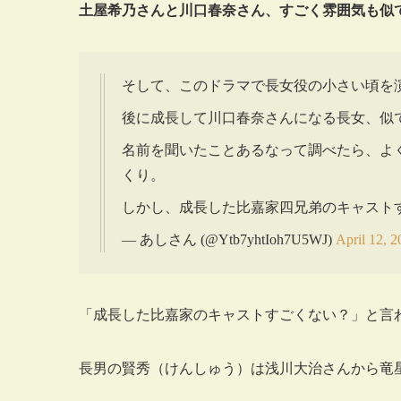
土屋希乃さんと川口春奈さん、すごく雰囲気も似
そして、このドラマで長女役の小さい頃を演
後に成長して川口春奈さんになる長女、似
名前を聞いたことあるなって調べたら、よ
くり。
しかし、成長した比嘉家四兄弟のキャスト
— あしさん (@Ytb7yhtIoh7U5WJ)
April 12, 
「成長した比嘉家のキャストすごくない？」と言
長男の賢秀（けんしゅう）は浅川大治さんから竜