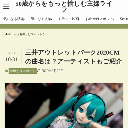
50歳からをもっと愉しむ主婦ライ
フ
気になる話題
気になる人物
ドラマ・映画
お出かけスポット
Site 
ホーム
お出かけスポット
三井アウトレットパーク2020CM
2025
10/31
の曲名は？アーティストもご紹介
2020年3月22日
お出かけスポット