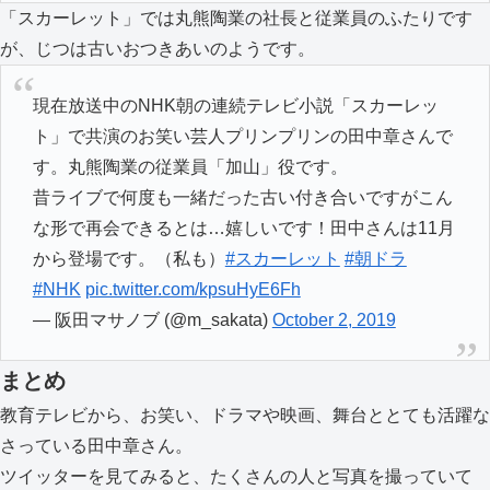
「スカーレット」では丸熊陶業の社長と従業員のふたりです
が、じつは古いおつきあいのようです。
現在放送中のNHK朝の連続テレビ小説「スカーレッ
ト」で共演のお笑い芸人プリンプリンの田中章さんで
す。丸熊陶業の従業員「加山」役です。
昔ライブで何度も一緒だった古い付き合いですがこん
な形で再会できるとは…嬉しいです！田中さんは11月
から登場です。（私も）
#スカーレット
#朝ドラ
#NHK
pic.twitter.com/kpsuHyE6Fh
— 阪田マサノブ (@m_sakata)
October 2, 2019
まとめ
教育テレビから、お笑い、ドラマや映画、舞台ととても活躍な
さっている田中章さん。
ツイッターを見てみると、たくさんの人と写真を撮っていて