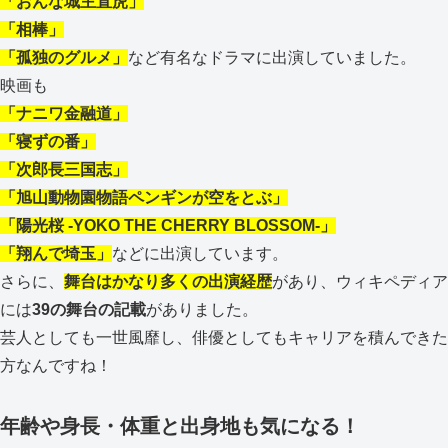
「おんな城主直虎」
「相棒」
「孤独のグルメ」
など有名なドラマに出演していました。
映画も
「ナニワ金融道」
「寝ずの番」
「次郎長三国志」
「旭山動物園物語ペンギンが空をとぶ」
「陽光桜 -YOKO THE CHERRY BLOSSOM-」
「翔んで埼玉」
などに出演しています。
さらに、
舞台はかなり多くの出演経歴
があり、ウィキペディア
には
39の舞台の記載
がありました。
芸人としても一世風靡し、俳優としてもキャリアを積んできた
方なんですね！
年齢や身長・体重と出身地も気になる！