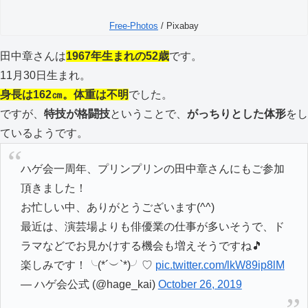
Free-Photos
/ Pixabay
田中章さんは
1967年生まれの52歳
です。
11月30日生まれ。
身長は162㎝。体重は不明
でした。
ですが、
特技が格闘技
ということで、
がっちりとした体形
をし
ているようです。
ハゲ会一周年、プリンプリンの田中章さんにもご参加
頂きました！
お忙しい中、ありがとうございます(^^)
最近は、演芸場よりも俳優業の仕事が多いそうで、ド
ラマなどでお見かけする機会も増えそうですね🎵
楽しみです！╰(*´︶`*)╯♡
pic.twitter.com/lkW89ip8lM
— ハゲ会公式 (@hage_kai)
October 26, 2019