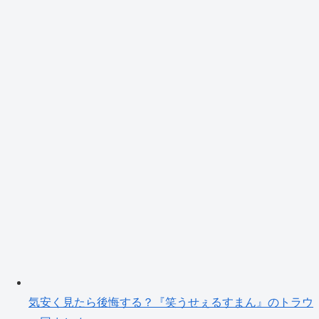
気安く見たら後悔する？『笑うせぇるすまん』のトラウ