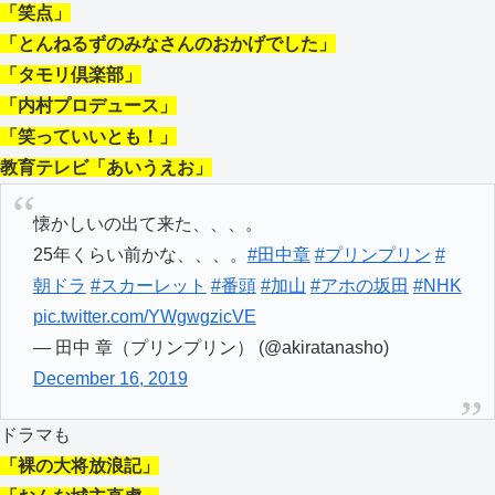
「笑点」
「とんねるずのみなさんのおかげでした」
「タモリ倶楽部」
「内村プロデュース」
「笑っていいとも！」
教育テレビ「あいうえお」
懐かしいの出て来た、、、。
25年くらい前かな、、、。
#田中章
#プリンプリン
#
朝ドラ
#スカーレット
#番頭
#加山
#アホの坂田
#NHK
pic.twitter.com/YWgwgzicVE
— 田中 章（プリンプリン） (@akiratanasho)
December 16, 2019
ドラマも
「裸の大将放浪記」