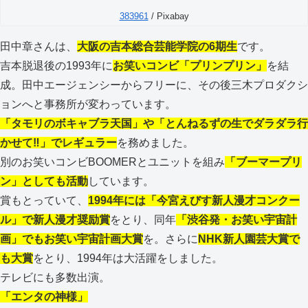
383961
/ Pixabay
田中章さんは、
大阪の吉本総合芸能学院の6期生
です。
吉本脱退後の1993年に
お笑いコンビ「プリンプリン」
を結
成。田中エージェンシーからフリーに、その後三木プロダクシ
ョンへと事務所が変わっています。
「タモリのボキャブラ天国」や「とんねるずの生でダラダラ行
かせて‼」でレギュラー
を務めました。
別のお笑いコンビBOOMERとユニットを組み
「ブーマープリ
ン」としても活動
しています。
賞もとっていて、
1994年には「今宮えびす新人漫才コンクー
ル」で新人漫才奨励賞
をとり、同年
「渋谷発・お笑い宇宙計
画」でもお笑い宇宙計画大賞
を。さらに
NHK新人園芸大賞で
も大賞
をとり、1994年は大活躍をしました。
テレビにも多数出演。
「エンタの神様」