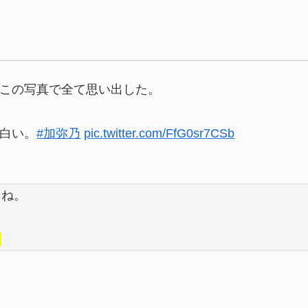
この写真で全て思い出した。
白い。
#加弥乃
pic.twitter.com/FfG0sr7CSb
よね。
。