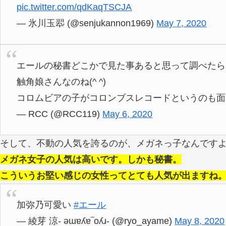
pic.twitter.com/qdKaqTSCJA
— 氷川玉翆 (@senjukannon1969)
May 7, 2020
エールの秘書どこかで見た事あると思って調べたら
触角娘さんなのね(^ ^)
コロムビアの子がコロンブスレコードというのも面
— RCC (@RCC119)
May 6, 2020
そして、不動の人気を誇るのが、メガネっ子なんです
メガネ女子の人気は高いです。しかも秘書。
こういうお堅い感じの女性ってとても人気が出ますね
加弥乃可愛い
#エール
— 綾芽 涼- ǝɯɐʎɐ‾oʎɹ- (@ryo_ayame)
May 8, 2020