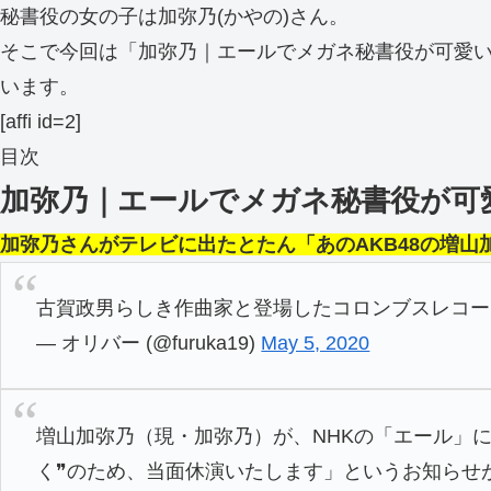
秘書役の女の子は加弥乃(かやの)さん。
そこで今回は「加弥乃｜エールでメガネ秘書役が可愛い
います。
[affi id=2]
目次
加弥乃｜エールでメガネ秘書役が可
加弥乃さんがテレビに出たとたん「あのAKB48の増
古賀政男らしき作曲家と登場したコロンブスレコー
— オリバー (@furuka19)
May 5, 2020
増山加弥乃（現・加弥乃）が、NHKの「エール」
く❞のため、当面休演いたします」というお知らせ