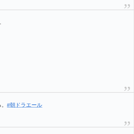
…
る。
#朝ドラエール