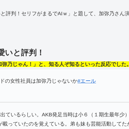
と評判！セリフがまるでAIｗ」と題して、加弥乃さん
愛いと評判！
山加弥乃じゃん！」と、知る人ぞ知るといった反応でした
ドの女性社員は加弥乃じゃないか
#エール
に出ているらしい。AKB発足当時は小６（１期生最年少
が載っていたのを覚えている。弟も妹も芸能活動してた