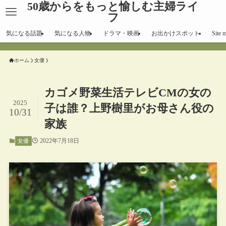
50歳からをもっと愉しむ主婦ライ
フ
気になる話題
気になる人物
ドラマ・映画
お出かけスポット
Site 
ホーム
女優
カゴメ野菜生活テレビCMの女の
2025
子は誰？上野樹里がお母さん役の
10/31
家族
2022年7月18日
女優