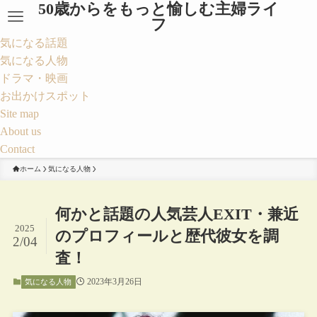
50歳からをもっと愉しむ主婦ライ
フ
気になる話題
気になる人物
ドラマ・映画
お出かけスポット
Site map
About us
Contact
ホーム
気になる人物
何かと話題の人気芸人EXIT・兼近
2025
のプロフィールと歴代彼女を調
2/04
査！
2023年3月26日
気になる人物