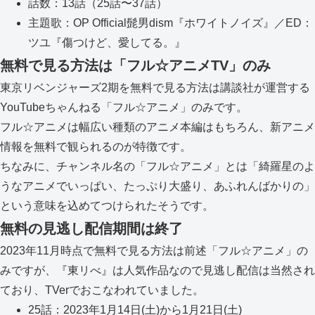
話数：13話（25話〜37話）
主題歌：OP Official髭男dism『ホワイトノイズ』／ED：
ツユ『傷つけど、愛してる。』
無料で見る方法は「フル☆アニメTV」のみ
東京リベンジャーズ2期を無料で見る方法は講談社が運営する
YouTubeちゃんねる「フル☆アニメ」のみです。
フル☆アニメは幅広い種類のアニメ本編はもちろん、新アニメ
情報を無料で観られるのが特徴です。
ちなみに、チャンネル名の「フル☆アニメ」とは「綺羅星のよ
うなアニメでいっぱい、たっぷり大盛り、あふれんばかりの」
という意味を込めてつけられたそうです。
無料の見逃し配信期間は終了
2023年11月時点で無料で見る方法は前述「フル☆アニメ」の
みですが、『東リべ』は人気作品なので見逃し配信は当然され
ており、TVerでおこなわれていました。
25話：2023年1月14日(土)から1月21日(土)