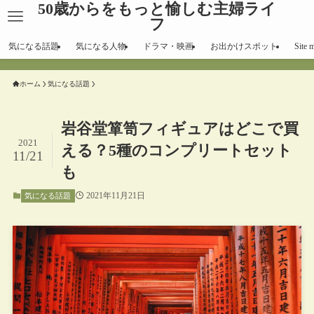
50歳からをもっと愉しむ主婦ライ
フ
気になる話題
気になる人物
ドラマ・映画
お出かけスポット
Site 
ホーム
気になる話題
岩谷堂箪笥フィギュアはどこで買
2021
える？5種のコンプリートセット
11/21
も
2021年11月21日
気になる話題