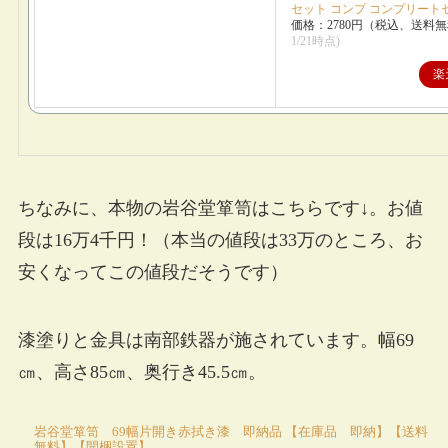
セット コンプ コンプリート
価格：2780円（税込、送料無
1/21時点)
楽
ちなみに、本物の岩谷堂箪笥はこちらです↓。お値
段は16万4千円！（本当の値段は33万のところ、お
安くなってこの値段だそうです）
漆塗りと金具は南部鉄器が施されています。幅69
㎝、高さ85㎝、奥行き45.5㎝。
岩谷堂箪笥 69幅片開き赤拭き漆 即納品 【在庫品 即納】【送料
無料】【開梱設置】