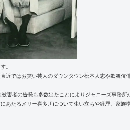
ます。
。直近ではお笑い芸人のダウンタウン松本人志や歌舞伎
題は被害者の告発も多数出たことによりジャニーズ事務所
姉にあたるメリー喜多川について生い立ちや経歴、家族