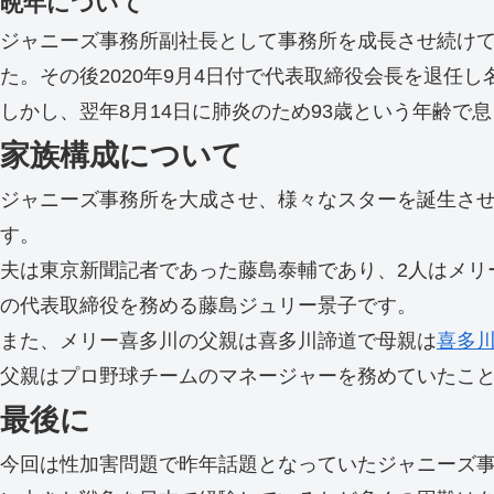
晩年について
ジャニーズ事務所副社長として事務所を成長させ続けて
た。その後2020年9月4日付で代表取締役会長を退任
しかし、翌年8月14日に肺炎のため93歳という年齢で
家族構成について
ジャニーズ事務所を大成させ、様々なスターを誕生させ
す。
夫は東京新聞記者であった藤島泰輔であり、2人はメリー
の代表取締役を務める藤島ジュリー景子です。
また、メリー喜多川の父親は喜多川諦道で母親は
喜多
父親はプロ野球チームのマネージャーを務めていたこ
最後に
今回は性加害問題で昨年話題となっていたジャニーズ