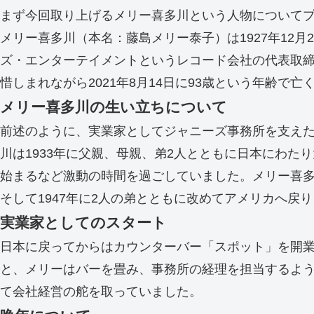
まず今回取り上げるメリー喜多川という人物について
メリー喜多川（本名：藤島メリー泰子）は1927年12
ズ・エンターテイメントというレコード会社の代表取
惜しまれながら2021年8月14日に93歳という年齢で亡
メリー喜多川の生い立ちについて
前述のように、実業家としてジャニーズ事務所を支え
川は1933年に父親、母親、弟2人とともに日本にわ
始まるなど激動の時間を過ごしていました。メリー喜
そして1947年に2人の弟とともに改めてアメリカへ戻
実業家としてのスタート
日本に戻ってからはカウンターバー「スポット」を開業
と、メリーはバーを畳み、事務所の経理を担当するよ
て会社経営の舵を取っていました。