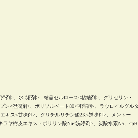
掃剤>、水<溶剤>、結晶セルロース<粘結剤>、グリセリン・
プン<湿潤剤>、ポリソルベート80<可溶剤>、ラウロイルグル
茎エキス<甘味剤>、グリチルリチン酸2K<矯味剤>、メントー
ラヤ樹皮エキス・ポリリン酸Na<洗浄剤>、炭酸水素Na、<pH