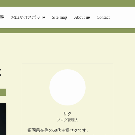
画
お出かけスポット
Site map
About us
Contact
く
サク
ブログ管理人
福岡県在住の50代主婦サクです。