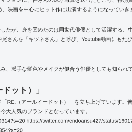
ディションに、仲さんの妹が写真を送ったところ、特別
務め、映画を中心にヒット作に出演するようになっていき
でしたが、身を固めたのは同世代俳優として活躍する、
尾さんを「キツネさん」と呼び、Youtube動画にも
み、派手な髪色やメイクが似合う俳優としても知られて
ードット）」
「RE.（アールイードット）」を立ち上げています。普段
に今大人気のブランドとなっています。
749314?s=20 https://twitter.com/endoarisu427/status/1
8854?s=20