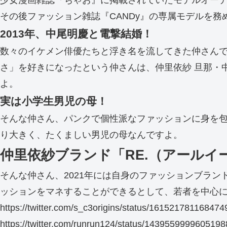
少女漫画雑誌『ちゃお』に掲載されていたモデルオー
その後ファッション雑誌『CANDy』の専属モデルを
2013年、中尾明慶と電撃結婚！
数々のイケメン俳優たちと浮き名を流してきた仲さん
さ」を好きになったという仲さんは、仲里依紗 旦那・中
よ。
実は小学生男児の母！
そんな仲さん、パンクで個性派なファッションに身を包
り大きく、たくましい男児の母なんですよ。
仲里依紗ブランド「RE.（アールイ
そんな仲さん、2021年には自身のファッションブランド
ッションをマネすることができるとして、若者を中心
https://twitter.com/s_c3origins/status/1615217811684
https://twitter.com/runrun124/status/143955999960519