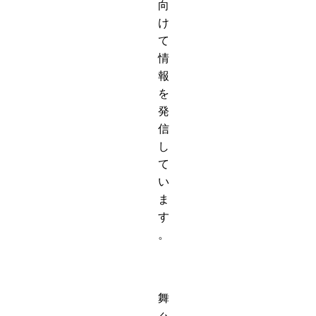
向
け
て
情
報
を
発
信
し
て
い
ま
す
。
舞