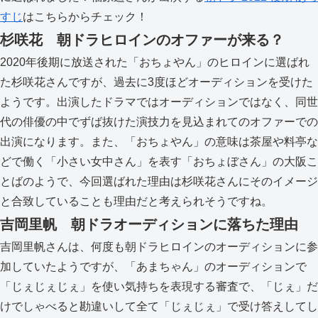
すじ
はこちらからチェック！
杉咲花 朝ドラヒロインのオファーが来る？
2020年後期に放送された「おちょやん」のヒロインに選ばれ
た杉咲花さんですが、過去に3度ほどオーディションを受けた
ようです。出演したドラマではオーディションではなく、同世
代の俳優の中でずば抜けた演技力を見込まれてのオファーでの
出演になります。また、「おちょやん」の意味は茶屋や料亭な
どで働く「小さい女中さん」を表す「おちょぼさん」の大阪こ
とばのようで、今回選ばれた理由は杉咲花さんにそのイメージ
と合致していることも理由だと考えられそうですね。
吉岡里帆 朝ドラオーディションに落ちた理由
吉岡里帆さんは、何度も朝ドラヒロインのオーディションに参
加していたようですが、「あまちゃん」のオーディションで
「じぇじぇじぇ」を使い気持ちを表現する審査で、「じぇ」だ
けでしゃべると勘違いして全て「じぇじぇ」で受け答えしてし