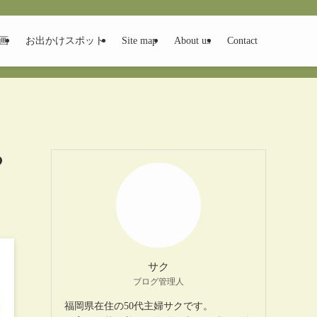
画
お出かけスポット
Site map
About us
Contact
つ
サク
ブログ管理人
福岡県在住の50代主婦サクです。