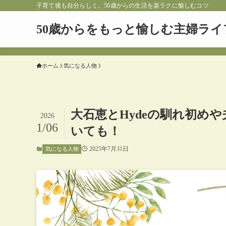
子育て後も自分らしく。50歳からの生活を楽ラクに愉しむコツ
50歳からをもっと愉しむ主婦ライ
ホーム
気になる人物
大石恵とHydeの馴れ初め
2026
1/06
いても！
2025年7月31日
気になる人物