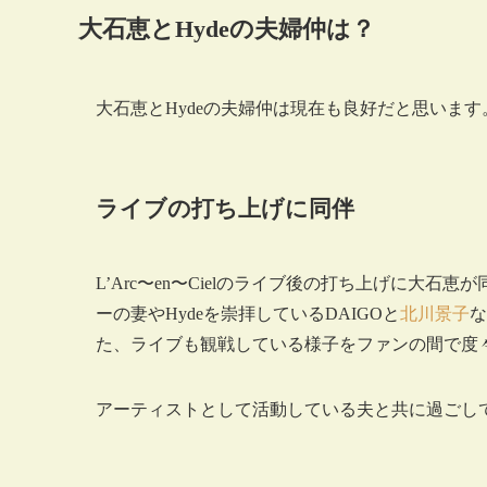
大石恵とHydeの夫婦仲は？
大石恵とHydeの夫婦仲は現在も良好だと思いま
ライブの打ち上げに同伴
L’Arc〜en〜Cielのライブ後の打ち上げに大
ーの妻やHydeを崇拝しているDAIGOと
北川景子
な
た、ライブも観戦している様子をファンの間で度
アーティストとして活動している夫と共に過ごし