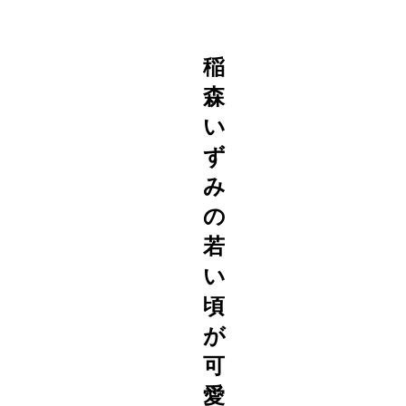
稲
森
い
ず
み
の
若
い
頃
が
可
愛