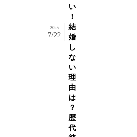
い
！
結
2025
7/22
婚
し
な
い
理
由
は
？
歴
代