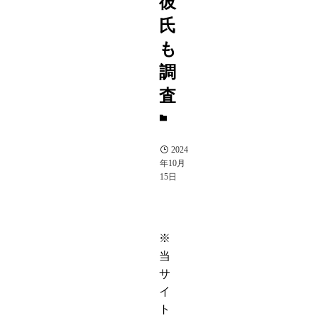
彼
氏
も
調
査
女
優
2024
年10月
15日
※
当
サ
イ
ト