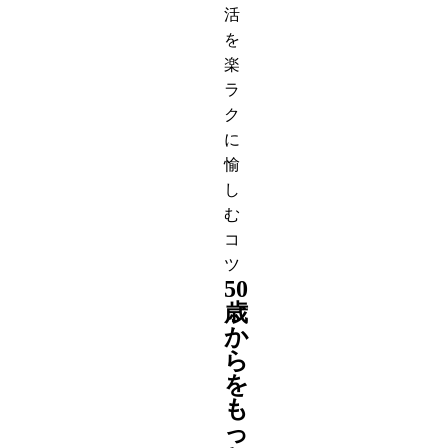
活
を
楽
ラ
ク
に
愉
し
む
コ
ツ
50
歳
か
ら
を
も
っ