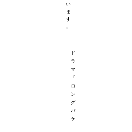
い
ま
す
。
ド
ラ
マ
『
ロ
ン
グ
バ
ケ
ー