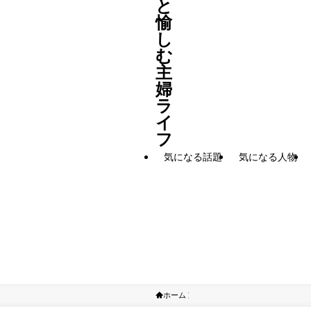
と
愉
し
む
主
婦
ラ
イ
フ
気になる話題
気になる人物
ホーム
女優