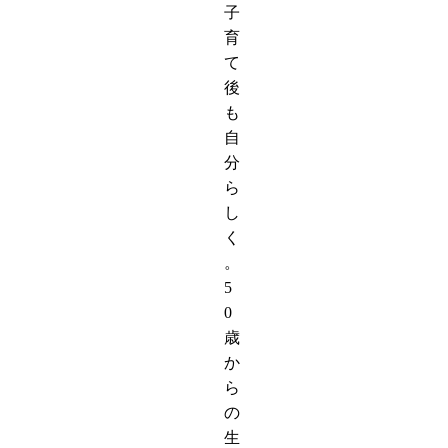
子
育
て
後
も
自
分
ら
し
く
。
5
0
歳
か
ら
の
生