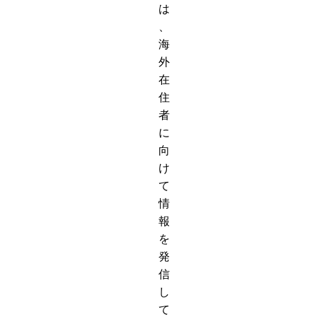
は
、
海
外
在
住
者
に
向
け
て
情
報
を
発
信
し
て