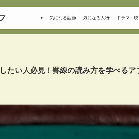
フ
気になる話題
気になる人物
ドラマ・映
したい人必見！罫線の読み方を学べるア