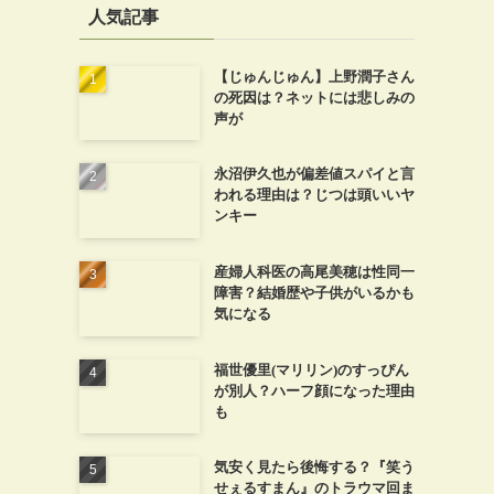
人気記事
【じゅんじゅん】上野潤子さん
の死因は？ネットには悲しみの
声が
永沼伊久也が偏差値スパイと言
われる理由は？じつは頭いいヤ
ンキー
産婦人科医の高尾美穂は性同一
障害？結婚歴や子供がいるかも
気になる
福世優里(マリリン)のすっぴん
が別人？ハーフ顔になった理由
も
気安く見たら後悔する？『笑う
せぇるすまん』のトラウマ回ま