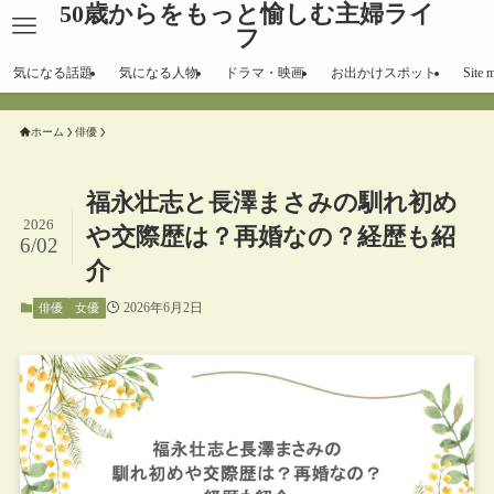
50歳からをもっと愉しむ主婦ライ
フ
気になる話題
気になる人物
ドラマ・映画
お出かけスポット
Site 
ホーム
俳優
福永壮志と長澤まさみの馴れ初め
2026
や交際歴は？再婚なの？経歴も紹
6/02
介
2026年6月2日
俳優
女優