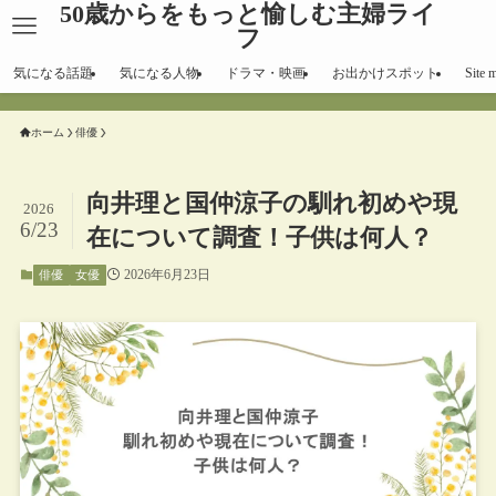
50歳からをもっと愉しむ主婦ライ
フ
気になる話題
気になる人物
ドラマ・映画
お出かけスポット
Site 
ホーム
俳優
向井理と国仲涼子の馴れ初めや現
2026
6/23
在について調査！子供は何人？
2026年6月23日
俳優
女優