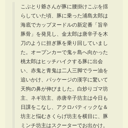
こぶとり爺さんが豚に腰掛けこぶを揺
らしていた頃、豚に乗った浦島太郎は
海底でカップヌードルの新定番「旨辛
豚骨」を発見し、金太郎は唐辛子を木
刀のように担ぎ豚を乗り回していまし
た。オープンカーで鬼ヶ島へ向かった
桃太郎はヒッチハイクする豚に出会
い、赤鬼と青鬼は二人三脚でラー油を
追いかけ、パッケージの漢字に驚いて
天狗の鼻が伸びました。白炒りゴマ坊
主、ネギ坊主、赤唐辛子坊主は今日も
日課をこなし、アクロバティックな＆
坊主と悩むきくらげ坊主を横目に、豚
ミンチ坊主はスクーターでお出かけ。