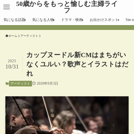
50歳からをもっと愉しむ主婦ライ
フ
気になる話題
気になる人物
ドラマ・映画
お出かけスポット
Site 
ホーム
アーティスト
カップヌードル新CMはまちがい
2025
なくユルい？歌声とイラストはだ
10/31
れ
2020年9月3日
アーティスト